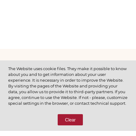
МЕНЮ
The Website uses cookie files. They make it possible to know
about you and to get information about your user
experience. It is necessary in order to improve the Website.
By visiting the pages of the Website and providing your
data, you allow us to provide it to third-party partners. If you
© 2026 ОАО
agree, continue to use the Website. If not - please, customize
ПОЗВОНИТЕ НАМ
special settings in the browser, or contact technical support.
8 (800) 333-65-66
Clear
СВЯЖИТЕСЬ С НАМИ