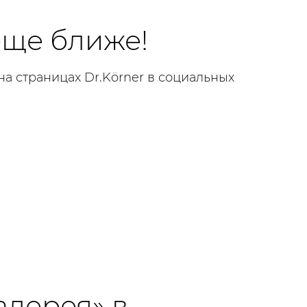
еще ближе!
а страницах Dr.Körner в социальных
алерея» в