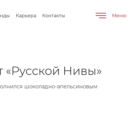
енды
Карьера
Контакты
Меню
т «Русской Нивы»
полнился шоколадно-апельсиновым