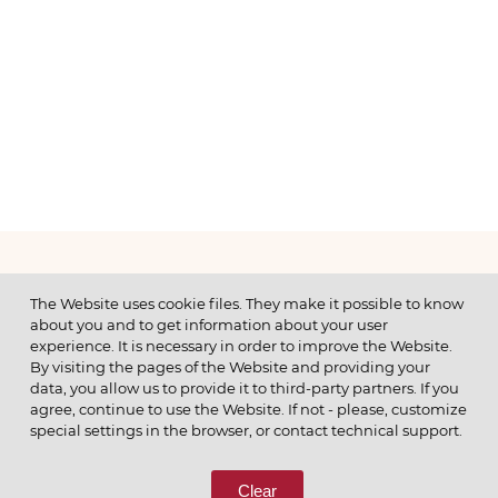
МЕНЮ
The Website uses cookie files. They make it possible to know
about you and to get information about your user
experience. It is necessary in order to improve the Website.
By visiting the pages of the Website and providing your
data, you allow us to provide it to third-party partners. If you
© 2026 ОАО
agree, continue to use the Website. If not - please, customize
ПОЗВОНИТЕ НАМ
special settings in the browser, or contact technical support.
8 (800) 333-65-66
Clear