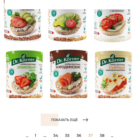
ПОКАЗАТЬ ЕЩЁ
1
...
54
55
56
57
58
←
→