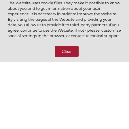
МЕНЮ
The Website uses cookie files. They make it possible to know
about you and to get information about your user
experience. It is necessary in order to improve the Website.
By visiting the pages of the Website and providing your
data, you allow us to provide it to third-party partners. If you
© 2026 ОАО
agree, continue to use the Website. If not - please, customize
ПОЗВОНИТЕ НАМ
special settings in the browser, or contact technical support.
8 (800) 333-65-66
Clear
СВЯЖИТЕСЬ С НАМИ
Ценим то, что делаем
РУССКИЙ
ENGLISH