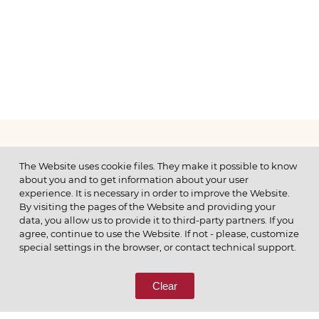
МЕНЮ
The Website uses cookie files. They make it possible to know
about you and to get information about your user
experience. It is necessary in order to improve the Website.
By visiting the pages of the Website and providing your
data, you allow us to provide it to third-party partners. If you
© 2026 ОАО
agree, continue to use the Website. If not - please, customize
ПОЗВОНИТЕ НАМ
special settings in the browser, or contact technical support.
8 (800) 333-65-66
Clear
СВЯЖИТЕСЬ С НАМИ