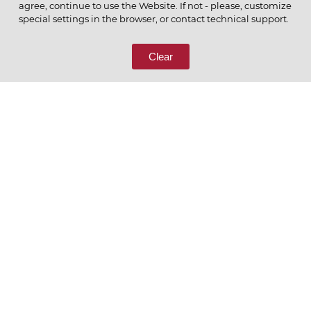
agree, continue to use the Website. If not - please, customize
ПОЗВОНИТЕ НАМ
special settings in the browser, or contact technical support.
8 (800) 333-65-66
Clear
СВЯЖИТЕСЬ С НАМИ
Ценим то, что делаем
РУССКИЙ
ENGLISH
Политика конфиденциальности
Пользовательское соглашение
Согласие на обработку персональных данных
Условия отбора контрагентов