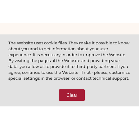
МЕНЮ
The Website uses cookie files. They make it possible to know
about you and to get information about your user
experience. It is necessary in order to improve the Website.
By visiting the pages of the Website and providing your
data, you allow us to provide it to third-party partners. If you
© 2026 ОАО
agree, continue to use the Website. If not - please, customize
ПОЗВОНИТЕ НАМ
special settings in the browser, or contact technical support.
8 (800) 333-65-66
Clear
СВЯЖИТЕСЬ С НАМИ