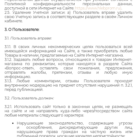
Политикой конфиденциальности персональных данных,
доступной в сети Интернет на Сайте:
https://www.hlebprom.ru)
.
2.5. Удаление Учетной записи: a) Пользователь вправе удалить
свою Учетную запись в соответствующем разделе в своём Личном
кабинете.
3. О Пользователе:
3.1.
Пользователь вправе:
3.1.1. В своих личных некоммерческих целях пользоваться всей
имеющейся информацией на Сайте, а также приобретать любые
Товары в наличии, предлагаемые на Сайте Интернет-магазина.
3.1.2. Задавать любые вопросы, относящиеся к товарам Интернет-
магазина по реквизитам, которые находятся в разделе Сайта
«Вопрос-ответ», оставлять свои пожелания, предложения,
отправлять жалобы, претензии, отзывы и любую иную
информацию.
3.1.3. Любые комментарии, отзывы Пользователя проходят
внутреннюю модерацию на предмет отсутствия нарушений п. 3.2.1,
перед публикацией.
3.2.
Пользователь должен:
3.2.1. Использовать сайт только в законных целях, не размещать
на сайте и не направлять куда-либо через/посредством сайта
любые материалы следующего характера:
Нарушающие законодательство, содержащие угрозы
и оскорбления, дискредитирующие других лиц,
нарушающие права граждан на частную жизнь или
публичный порядок, носящие характер непристойности;