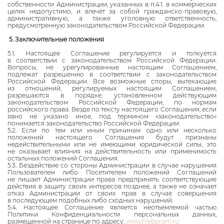
собственности Администрации, указанных в п.4.1. в коммерческих
целях недопустимо, и влечёт за собой гражданско-правовую,
административную, а также уголовную ответственность,
предусмотренную законодательством Российской Федерации.
5. Заключительные положения
5.1. Настоящее Соглашение регулируется и толкуется
в соответствии с законодательством Российской Федерации.
Вопросы, не урегулированные настоящим Соглашением,
подлежат разрешению в соответствии с законодательством
Российской Федерации. Все возможные споры, вытекающие
из отношений, регулируемых настоящим Соглашением,
разрешаются в порядке, установленном действующим
законодательством Российской Федерации, по нормам
российского права. Везде по тексту настоящего Соглашения, если
явно не указано иное, под термином «законодательство»
понимается законодательство Российской Федерации.
5.2. Если по тем или иным причинам одно или несколько
положений настоящего Соглашения будут признаны
недействительными или не имеющими юридической силы, это
не оказывает влияния на действительность или применимость
остальных положений Соглашения.
5.3. Бездействие со стороны Администрации в случае нарушения
Пользователем либо Посетителем положений Соглашений
не лишает Администрации права предпринять соответствующие
действия в защиту своих интересов позднее, а также не означает
отказ Администрации от своих прав в случае совершения
в последующем подобных либо сходных нарушений.
5.4. Настоящее Соглашение является неотъемлемой частью
Политики Конфиденциальности персональных данных,
размещенной на странице по адресу:
www.hlebprom.ru