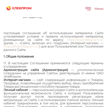
Главная
Пользовательское соглашение
Меню
Соглашение об использовании
материалов Сайта (пользовательское
соглашение)
Настоящее соглашение об использовании материалов Сайта
устанавливает условия и правила использования материалов,
размещенных на сайте по адресу:
https://www.hlebprom.ru/
(далее — «Сайт»), включая его поддомен (Интернет-магазин —
https://shop.hlebprom.ru/
) для всех Пользователей или Посетителей
данного Сайта.
1. Общие положения
1.1. В настоящем Соглашении применяются следующие термины
и определения:
Администрация сайта (Администрация)
— уполномоченные
сотрудники на управления Сайтом, действующие от имени ОАО
«Хлебпром».
Интернет-магазин
— сайт, содержащий информацию о Товарах,
Продавце, позволяющий осуществить выбор, заказ, приобретение
Товара дистанционным способом продажи товара.
Личный кабинет
— персональный раздел Сайта и дополнительные
функциональные возможности Сайта, к которым Пользователь
получает доступ после прохождения регистрации и/или
авторизации на Сайте, с использованием Учетной записи. Личный
кабинет предназначен, в том числе, для хранения персональных
данных Пользователя, просмотра и управления доступными