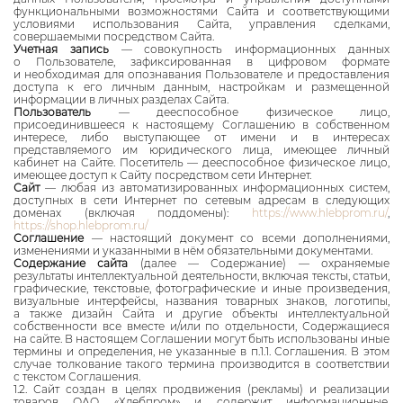
функциональными возможностями Сайта и соответствующими
условиями использования Сайта, управления сделками,
совершаемыми посредством Сайта.
Учетная запись
— совокупность информационных данных
о Пользователе, зафиксированная в цифровом формате
и необходимая для опознавания Пользователе и предоставления
доступа к его личным данным, настройкам и размещенной
информации в личных разделах Сайта.
Пользователь
— дееспособное физическое лицо,
присоединившееся к настоящему Соглашению в собственном
интересе, либо выступающее от имени и в интересах
представляемого им юридического лица, имеющее личный
кабинет на Сайте. Посетитель — дееспособное физическое лицо,
имеющее доступ к Сайту посредством сети Интернет.
Сайт
— любая из автоматизированных информационных систем,
доступных в сети Интернет по сетевым адресам в следующих
доменах (включая поддомены):
https://www.hlebprom.ru/
,
https://shop.hlebprom.ru/
Соглашение
— настоящий документ со всеми дополнениями,
изменениями и указанными в нём обязательными документами.
Содержание сайта
(далее — Содержание) — охраняемые
результаты интеллектуальной деятельности, включая тексты, статьи,
графические, текстовые, фотографические и иные произведения,
визуальные интерфейсы, названия товарных знаков, логотипы,
а также дизайн Сайта и другие объекты интеллектуальной
собственности все вместе и/или по отдельности, Содержащиеся
на сайте. В настоящем Соглашении могут быть использованы иные
термины и определения, не указанные в п.1.1. Соглашения. В этом
случае толкование такого термина производится в соответствии
с текстом Соглашения.
1.2. Сайт создан в целях продвижения (рекламы) и реализации
товаров ОАО «Хлебпром» и содержит информационные,