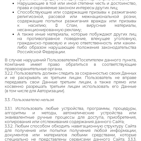
Нарушающие в той или иной степени честь и достоинство,
права и охраняемые законом интересы других лиц;
Способствующие или содержащие призывы к разжиганию
религиозной, расовой или межнациональной розни,
содержащие попытки разжигания вражды или призывы
к насилию;  Спам, вирусные материалы,
несанкционированную рекламу;
А также иные материалы, которые побуждают других лиц
на противоправное поведение, влекущее уголовную,
гражданско-правовую и иную ответственность или каким-
либо образом нарушающее положения законодательства
Российской Федерации.
В случае нарушений Пользователем/Посетителем данного пункта,
Компания имеет право обратиться в соответствующие
правоохранительные органы.
3.2.2. Пользователь должен следить за сохранностью своих Данных
и не раскрывать их третьим лицам. Пользователь не вправе
передавать свои Данные третьим лицам, а также прямо или
косвенно разрешать третьим лицам использовать его Данные
(в том числе для Авторизации).
3.3.
Пользователю нельзя
:
3.3.1. Использовать любые устройства, программы, процедуры,
алгоритмы и методы, автоматические устройства или
эквивалентные ручные процессы для доступа, приобретения,
копирования или отслеживания содержания данного Сайта;
3.3.2. Любым способом обходить навигационную структуру Сайта
для получения или попытки получения любой информации,
документов или материалов любыми средствами, которые
специально не представлены сервисами данного Сайта; 3.3.3.