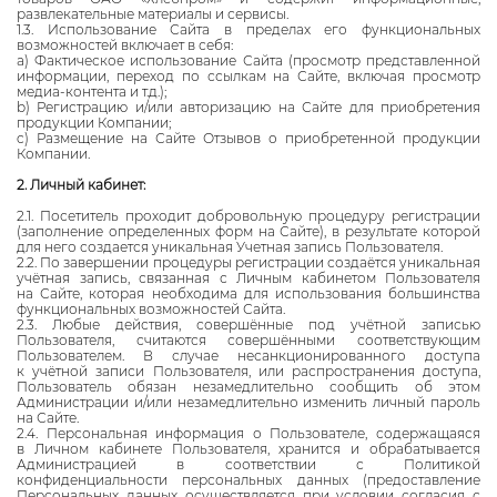
развлекательные материалы и сервисы.
1.3. Использование Сайта в пределах его функциональных
возможностей включает в себя:
a) Фактическое использование Сайта (просмотр представленной
информации, переход по ссылкам на Сайте, включая просмотр
медиа-контента и т.д.);
b) Регистрацию и/или авторизацию на Сайте для приобретения
продукции Компании;
c) Размещение на Сайте Отзывов о приобретенной продукции
Компании.
2.
Личный кабинет:
2.1. Посетитель проходит добровольную процедуру регистрации
(заполнение определенных форм на Сайте), в результате которой
для него создается уникальная Учетная запись Пользователя.
2.2. По завершении процедуры регистрации создаётся уникальная
учётная запись, связанная с Личным кабинетом Пользователя
на Сайте, которая необходима для использования большинства
функциональных возможностей Сайта.
2.3. Любые действия, совершённые под учётной записью
Пользователя, считаются совершёнными соответствующим
Пользователем. В случае несанкционированного доступа
к учётной записи Пользователя, или распространения доступа,
Пользователь обязан незамедлительно сообщить об этом
Администрации и/или незамедлительно изменить личный пароль
на Сайте.
2.4. Персональная информация о Пользователе, содержащаяся
в Личном кабинете Пользователя, хранится и обрабатывается
Администрацией в соответствии с Политикой
конфиденциальности персональных данных (предоставление
Персональных данных осуществляется при условии согласия с