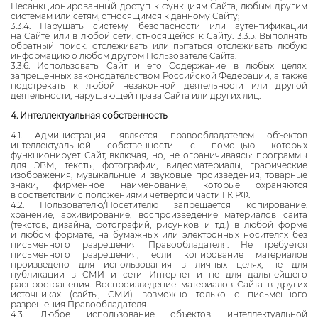
Несанкционированный доступ к функциям Сайта, любым другим
системам или сетям, относящимся к данному Сайту;
3.3.4. Нарушать систему безопасности или аутентификации
на Сайте или в любой сети, относящейся к Сайту. 3.3.5. Выполнять
обратный поиск, отслеживать или пытаться отслеживать любую
информацию о любом другом Пользователе Сайта.
3.3.6. Использовать Сайт и его Содержание в любых целях,
запрещенных законодательством Российской Федерации, а также
подстрекать к любой незаконной деятельности или другой
деятельности, нарушающей права Сайта или других лиц.
4. Интеллектуальная собственность
4.1. Администрация является правообладателем объектов
интеллектуальной собственности с помощью которых
функционирует Сайт, включая, но, не ограничиваясь: программы
для ЭВМ, тексты, фотографии, видеоматериалы, графические
изображения, музыкальные и звуковые произведения, товарные
знаки, фирменное наименование, которые охраняются
в соответствии с положениями четвёртой части ГК РФ.
4.2. Пользователю/Посетителю запрещается копирование,
хранение, архивирование, воспроизведение материалов сайта
(текстов, дизайна, фотографий, рисунков и т.д.) в любой форме
и любом формате, на бумажных или электронных носителях без
письменного разрешения Правообладателя. Не требуется
письменного разрешения, если копирование материалов
произведено для использования в личных целях, не для
публикации в СМИ и сети Интернет и не для дальнейшего
распространения. Воспроизведение материалов Сайта в других
источниках (сайты, СМИ) возможно только с письменного
разрешения Правообладателя.
4.3. Любое использование объектов интеллектуальной