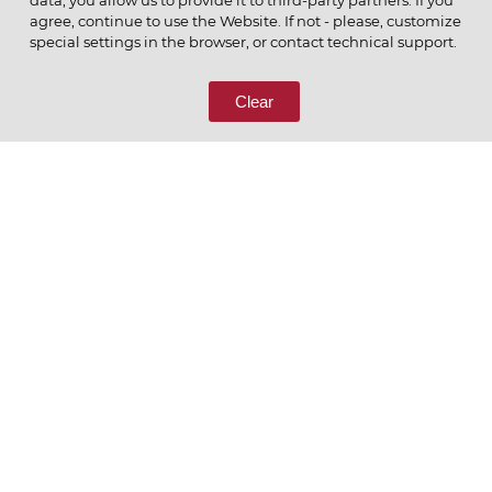
data, you allow us to provide it to third-party partners. If you
agree, continue to use the Website. If not - please, customize
ПОЗВОНИТЕ НАМ
special settings in the browser, or contact technical support.
8 (800) 333-65-66
Clear
СВЯЖИТЕСЬ С НАМИ
Ценим то, что делаем
РУССКИЙ
ENGLISH
Политика конфиденциальности
Пользовательское соглашение
Согласие на обработку персональных данных