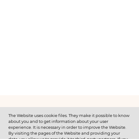
МЕНЮ
The Website uses cookie files. They make it possible to know
about you and to get information about your user
experience. It is necessary in order to improve the Website.
By visiting the pages of the Website and providing your
© 2026 ОАО