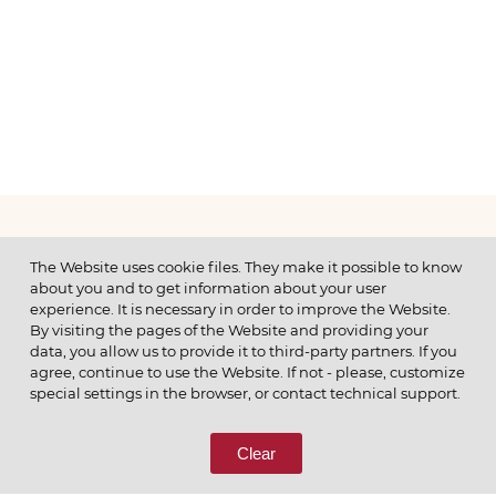
МЕНЮ
The Website uses cookie files. They make it possible to know
about you and to get information about your user
experience. It is necessary in order to improve the Website.
By visiting the pages of the Website and providing your
data, you allow us to provide it to third-party partners. If you
© 2026 ОАО
agree, continue to use the Website. If not - please, customize
ПОЗВОНИТЕ НАМ
special settings in the browser, or contact technical support.
8 (800) 333-65-66
Clear
СВЯЖИТЕСЬ С НАМИ