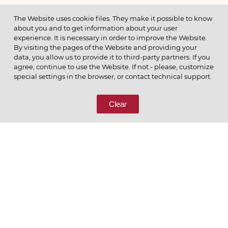
МЕНЮ
The Website uses cookie files. They make it possible to know
about you and to get information about your user
experience. It is necessary in order to improve the Website.
By visiting the pages of the Website and providing your
data, you allow us to provide it to third-party partners. If you
© 2026 ОАО
agree, continue to use the Website. If not - please, customize
ПОЗВОНИТЕ НАМ
special settings in the browser, or contact technical support.
8 (800) 333-65-66
Clear
СВЯЖИТЕСЬ С НАМИ
Ценим то, что делаем