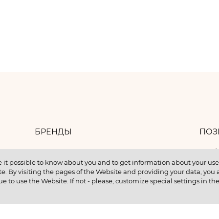
БРЕНДЫ
ПОЗ
8 
БАНК ИДЕЙ
 it possible to know about you and to get information about your user 
e. By visiting the pages of the Website and providing your data, you al
КОНТАКТЫ
ue to use the Website. If not - please, customize special settings in th
КУПИТЬ В КРЕДИТ
ентам