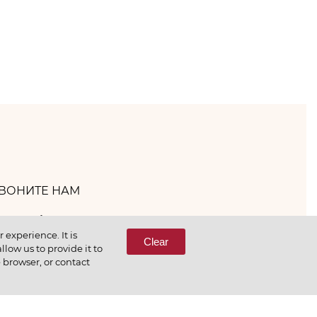
ВОНИТЕ НАМ
(800) 333-65-66
experience. It is
Clear
low us to provide it to
e browser, or contact
СВЯЖИТЕСЬ С НАМИ