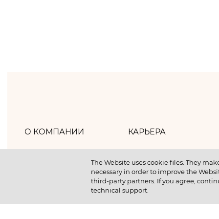
О КОМПАНИИ
КАРЬЕРА
Хлебпром
Как мы работаем
The Website uses cookie files. They make
necessary in order to improve the Websit
Политика компании
Как мы отдыхаем
third-party partners. If you agree, contin
technical support.
Наша история
Как мы учимся
Новости
Отличный старт студ