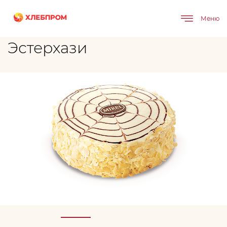
Главная
Бренды
Эстерхази
Меню
Эстерхази