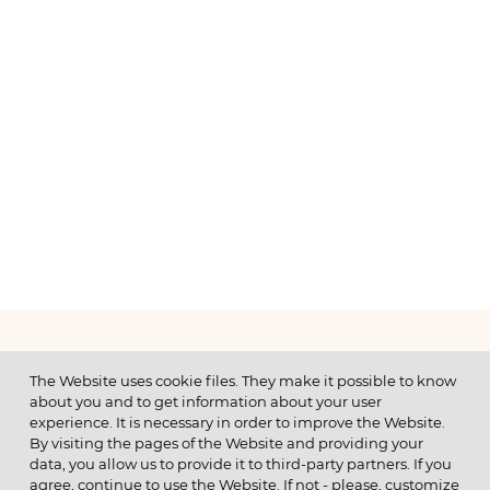
МЕНЮ
The Website uses cookie files. They make it possible to know
about you and to get information about your user
experience. It is necessary in order to improve the Website.
By visiting the pages of the Website and providing your
data, you allow us to provide it to third-party partners. If you
© 2026 ОАО
agree, continue to use the Website. If not - please, customize