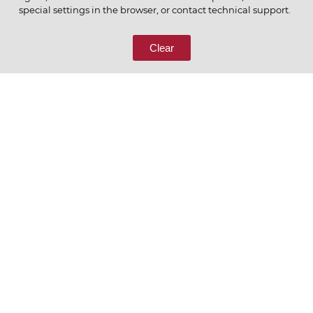
ПОЗВОНИТЕ НАМ
special settings in the browser, or contact technical support.
8 (800) 333-65-66
Clear
СВЯЖИТЕСЬ С НАМИ
Ценим то, что делаем
РУССКИЙ
ENGLISH
Политика конфиденциальности
Пользовательское соглашение
Согласие на обработку персональных данных
Условия отбора контрагентов