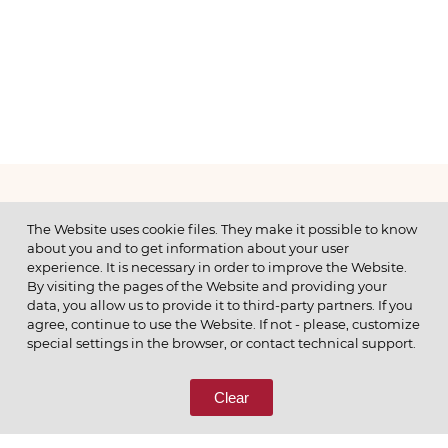
МЕНЮ
The Website uses cookie files. They make it possible to know
about you and to get information about your user
experience. It is necessary in order to improve the Website.
By visiting the pages of the Website and providing your
data, you allow us to provide it to third-party partners. If you
© 2026 ОАО
agree, continue to use the Website. If not - please, customize
ПОЗВОНИТЕ НАМ
special settings in the browser, or contact technical support.
8 (800) 333-65-66
Clear
СВЯЖИТЕСЬ С НАМИ