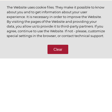
МЕНЮ
The Website uses cookie files. They make it possible to know
about you and to get information about your user
experience. It is necessary in order to improve the Website.
By visiting the pages of the Website and providing your
data, you allow us to provide it to third-party partners. If you
© 2026 ОАО
agree, continue to use the Website. If not - please, customize
ПОЗВОНИТЕ НАМ
special settings in the browser, or contact technical support.
8 (800) 333-65-66
Clear
СВЯЖИТЕСЬ С НАМИ
Ценим то, что делаем