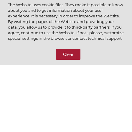
МЕНЮ
The Website uses cookie files. They make it possible to know
about you and to get information about your user
experience. It is necessary in order to improve the Website.
By visiting the pages of the Website and providing your
data, you allow us to provide it to third-party partners. If you
© 2026 ОАО
agree, continue to use the Website. If not - please, customize
ПОЗВОНИТЕ НАМ
special settings in the browser, or contact technical support.
8 (800) 333-65-66
Clear
СВЯЖИТЕСЬ С НАМИ
Ценим то, что делаем
РУССКИЙ
ENGLISH