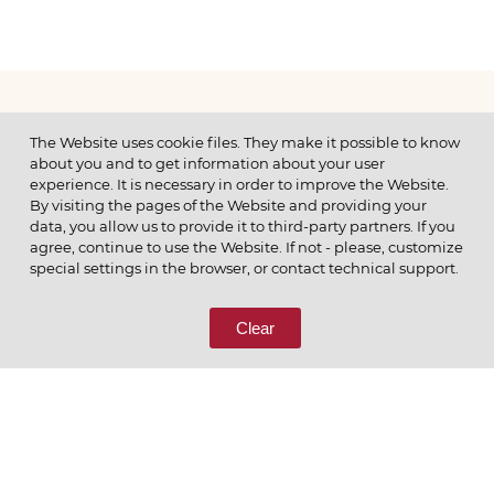
МЕНЮ
The Website uses cookie files. They make it possible to know
about you and to get information about your user
experience. It is necessary in order to improve the Website.
By visiting the pages of the Website and providing your
data, you allow us to provide it to third-party partners. If you
© 2026 ОАО
agree, continue to use the Website. If not - please, customize
ПОЗВОНИТЕ НАМ
special settings in the browser, or contact technical support.
8 (800) 333-65-66
Clear
СВЯЖИТЕСЬ С НАМИ