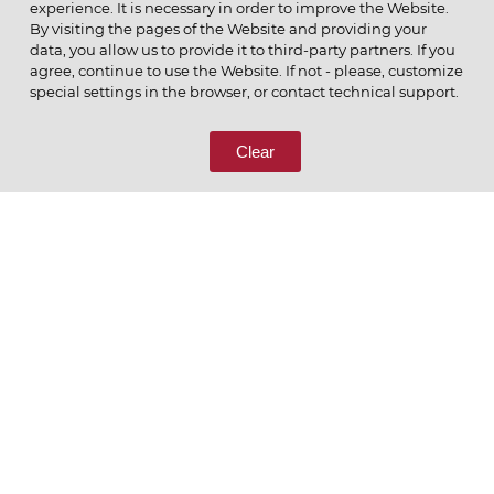
experience. It is necessary in order to improve the Website.
By visiting the pages of the Website and providing your
data, you allow us to provide it to third-party partners. If you
© 2026 ОАО
agree, continue to use the Website. If not - please, customize
ПОЗВОНИТЕ НАМ
special settings in the browser, or contact technical support.
8 (800) 333-65-66
Clear
СВЯЖИТЕСЬ С НАМИ
Ценим то, что делаем
РУССКИЙ
ENGLISH
Политика конфиденциальности