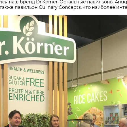
я наш бренд Dr.Korner. Остальные павильоны Anuga: F
 а также павильон Culinary Concepts, что наиболее и