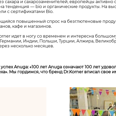
з сахара и сахарозаменителей, европейцы активно о
на тенденция — bio и органические продукты. На вы
ли с сертификатами Bio.
ющийся повышенный спрос на безглютеновые продук
нов, кафе и магазинов.
orner идет в ногу со временем и интересна большом
, Германии, Индии, Польши, Турции, Алжира, Велико
ерез несколько месяцев.
успех Anuga: «100 лет Anuga означают 100 лет удово
еха». Мы гордимся, что бренд Dr.Korner вписал свое и