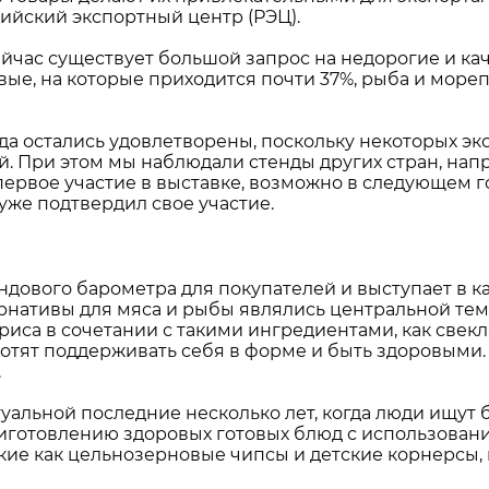
ийский экспортный центр (РЭЦ).
ейчас существует большой запрос на недорогие и к
ые, на которые приходится почти 37%, рыба и морепр
да остались удовлетворены, поскольку некоторых эк
й. При этом мы наблюдали стенды других стран, нап
ервое участие в выставке, возможно в следующем го
уже подтвердил свое участие.
дового барометра для покупателей и выступает в к
рнативы для мяса и рыбы являлись центральной тем
риса в сочетании с такими ингредиентами, как свекл
отят поддерживать себя в форме и быть здоровыми.
.
туальной последние несколько лет, когда люди ищут
иготовлению здоровых готовых блюд с использован
такие как цельнозерновые чипсы и детские корнерсы,