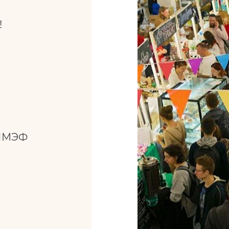
!
 ПМЭФ