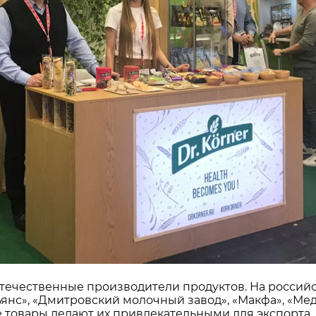
течественные производители продуктов. На российс
янс», «Дмитровский молочный завод», «Макфа», «Мед
е товары делают их привлекательными для экспорта