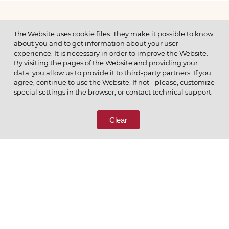
МЕНЮ
The Website uses cookie files. They make it possible to know
about you and to get information about your user
experience. It is necessary in order to improve the Website.
By visiting the pages of the Website and providing your
data, you allow us to provide it to third-party partners. If you
© 2026 ОАО
agree, continue to use the Website. If not - please, customize
ПОЗВОНИТЕ НАМ
special settings in the browser, or contact technical support.
8 (800) 333-65-66
Clear
СВЯЖИТЕСЬ С НАМИ
Ценим то, что делаем