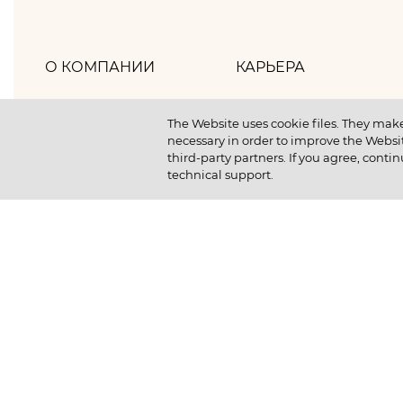
О КОМПАНИИ
КАРЬЕРА
Хлебпром
Как мы работаем
The Website uses cookie files. They make
necessary in order to improve the Websit
Политика компании
Как мы отдыхаем
third-party partners. If you agree, contin
technical support.
Наша история
Как мы учимся
Новости
Отличный старт студ
Устойчивое развитие
Вакансии
Выпускникам компан