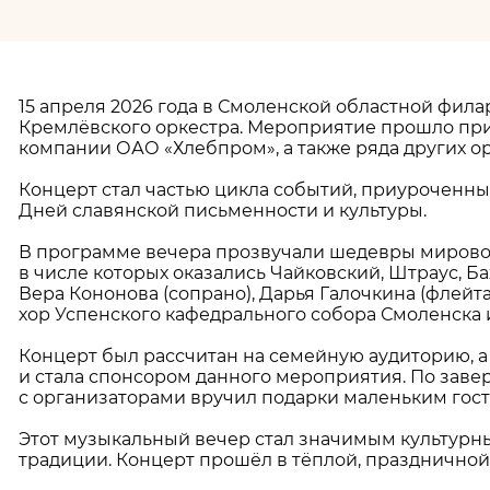
15 апреля 2026 года в Смоленской областной фил
Кремлёвского оркестра. Мероприятие прошло при
компании ОАО «Хлебпром», а также ряда других о
Концерт стал частью цикла событий, приуроченны
Дней славянской письменности и культуры.
В программе вечера прозвучали шедевры мировой
в числе которых оказались Чайковский, Штраус, 
Вера Кононова (сопрано), Дарья Галочкина (флейта
хор Успенского кафедрального собора Смоленска и
Концерт был рассчитан на семейную аудиторию, а 
и стала спонсором данного мероприятия. По зав
с организаторами вручил подарки маленьким гос
Этот музыкальный вечер стал значимым культурны
традиции. Концерт прошёл в тёплой, праздничной