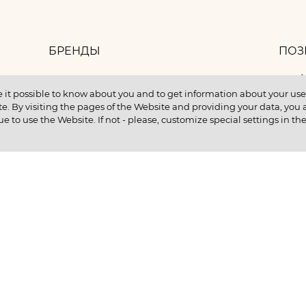
БРЕНДЫ
ПОЗ
8 
БАНК ИДЕЙ
 it possible to know about you and to get information about your user 
e. By visiting the pages of the Website and providing your data, you al
КОНТАКТЫ
ue to use the Website. If not - please, customize special settings in th
КУПИТЬ В КРЕДИТ
ентам
ИНФОРМАЦИЯ О НМУ
ии
Ц