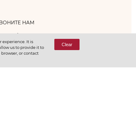
ВОНИТЕ НАМ
(800) 333-65-66
experience. It is
Clear
low us to provide it to
e browser, or contact
СВЯЖИТЕСЬ С НАМИ
еним то, что делаем