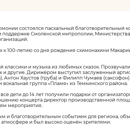
армонии состоялся пасхальный благотворительный к
 поддержке Смоленской митрополии, Министерства 
рганизаций.
х к 100-летию со дня рождения схимонахини Макари
 классики и музыка из любимых сказок. Прозвучали
Бах и другие. Дирижёром выступил заслуженный арти
), Антон Хаустов (труба) и Филипп Чумаев (саксофо
 вокальная группа «Пламя» из Темкинского района.
все дети до 14 лет получили подарки от организатор
ершению концерта директор производственной площ
тям мероприятия.
м и благотворительным событием для региона, объ
 атмосфере и был высоко оценён зрителями.