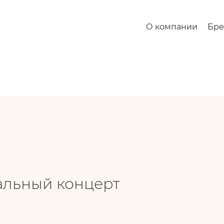
нцерт
О компании
Бр
альный концерт