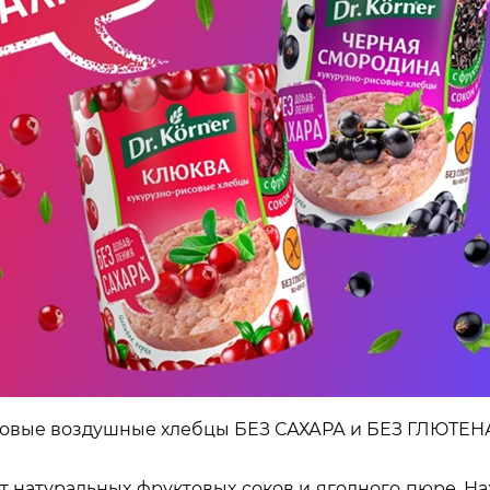
рновые воздушные хлебцы БЕЗ САХАРА и БЕЗ ГЛЮТЕНА.
т натуральных фруктовых соков и ягодного пюре. Нах