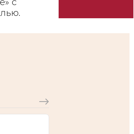
е» с
лью.