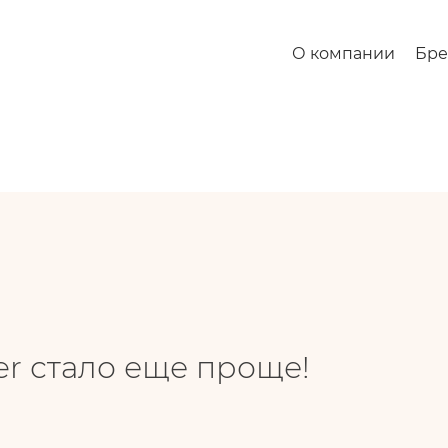
ще проще!
О компании
Бр
er стало еще проще!