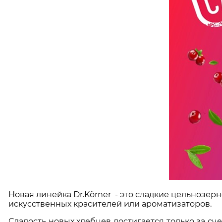
Новая линейка Dr.Körner - это сладкие цельнозе
искусственных красителей или ароматизаторов.
Сладость новых хлебцев достигается только за сче