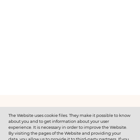
МЕНЮ
The Website uses cookie files. They make it possible to know
about you and to get information about your user
experience. It is necessary in order to improve the Website.
By visiting the pages of the Website and providing your
data, you allow us to provide it to third-party partners. If you
© 2026 ОАО