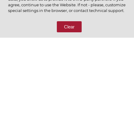
agree, continue to use the Website. If not - please, customize
ПОЗВОНИТЕ НАМ
special settings in the browser, or contact technical support.
8 (800) 333-65-66
Clear
СВЯЖИТЕСЬ С НАМИ
Ценим то, что делаем
РУССКИЙ
ENGLISH
Политика конфиденциальности
Пользовательское соглашение
Согласие на обработку персональных данных