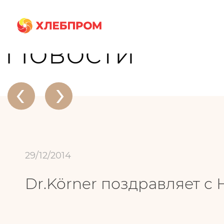
Главная
О компании
Новости
Dr.Körner поздравляет с Новым Годо
Новости
‹
›
29/12/2014
Dr.Körner поздравляет с