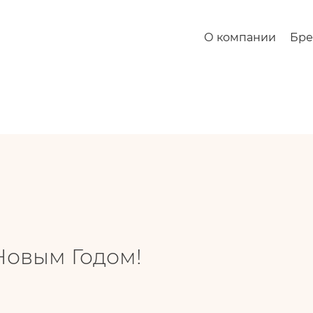
м!
О компании
Бр
 Новым Годом!