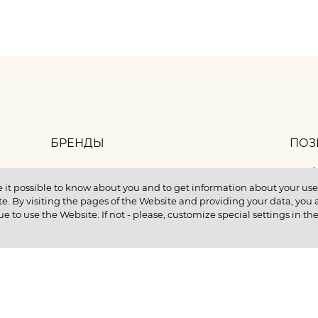
БРЕНДЫ
ПОЗ
8 
БАНК ИДЕЙ
 it possible to know about you and to get information about your user 
e. By visiting the pages of the Website and providing your data, you al
КОНТАКТЫ
ue to use the Website. If not - please, customize special settings in th
КУПИТЬ В КРЕДИТ
ентам
ИНФОРМАЦИЯ О НМУ
ии