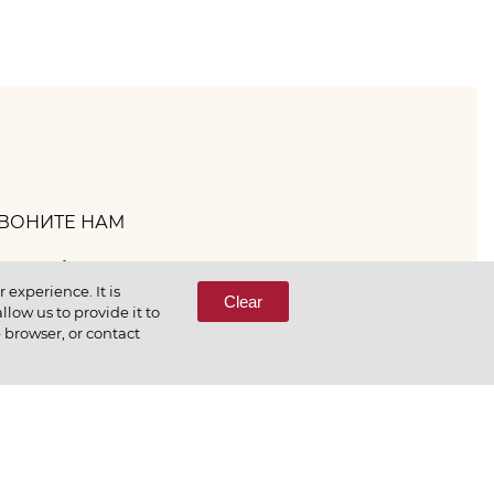
ВОНИТЕ НАМ
(800) 333-65-66
experience. It is
Clear
low us to provide it to
e browser, or contact
СВЯЖИТЕСЬ С НАМИ