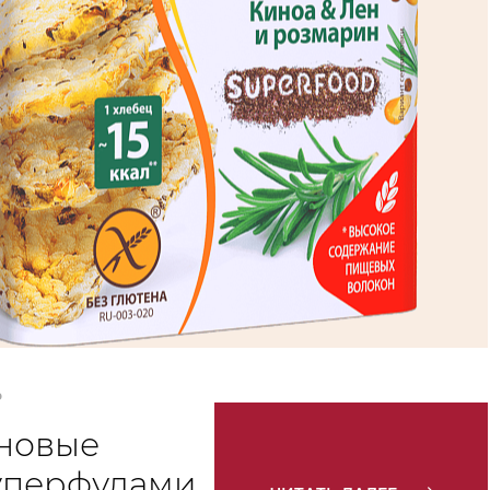
Ь
новые
уперфудами