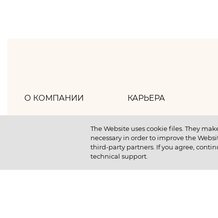
О КОМПАНИИ
КАРЬЕРА
Хлебпром
Как мы работаем
The Website uses cookie files. They make
necessary in order to improve the Websit
Политика компании
Как мы отдыхаем
third-party partners. If you agree, contin
technical support.
Наша история
Как мы учимся
Новости
Отличный старт студ
Устойчивое развитие
Вакансии
Выпускникам компан