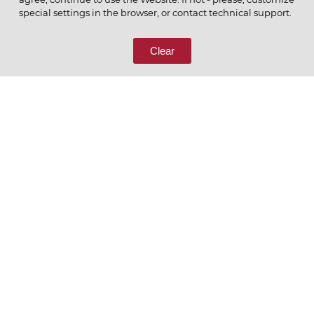
ПОЗВОНИТЕ НАМ
special settings in the browser, or contact technical support.
8 (800) 333-65-66
Clear
СВЯЖИТЕСЬ С НАМИ
Ценим то, что делаем
РУССКИЙ
ENGLISH
Политика конфиденциальности
Пользовательское соглашение
Согласие на обработку персональных данных
Условия отбора контрагентов