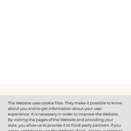
МЕНЮ
The Website uses cookie files. They make it possible to know
about you and to get information about your user
experience. It is necessary in order to improve the Website.
By visiting the pages of the Website and providing your
data, you allow us to provide it to third-party partners. If you
© 2026 ОАО
agree, continue to use the Website. If not - please, customize