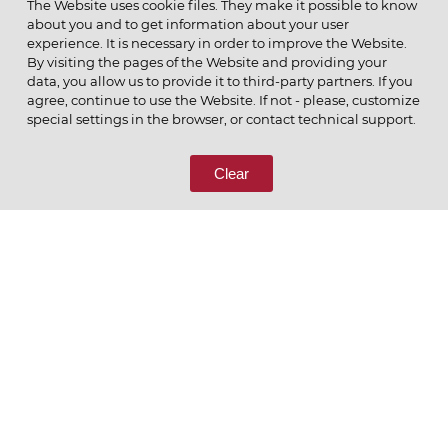
The Website uses cookie files. They make it possible to know
about you and to get information about your user
experience. It is necessary in order to improve the Website.
By visiting the pages of the Website and providing your
data, you allow us to provide it to third-party partners. If you
© 2026 ОАО
agree, continue to use the Website. If not - please, customize
ПОЗВОНИТЕ НАМ
special settings in the browser, or contact technical support.
8 (800) 333-65-66
Clear
СВЯЖИТЕСЬ С НАМИ
Ценим то, что делаем
РУССКИЙ
ENGLISH