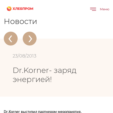
Меню
Главная
О компании
Новости
Dr.Korner- заряд энергией!
Новости
‹
›
23/08/2013
Dr.Korner- заряд
энергией!
Dr
.
Korner
выступил партнером мероприятия.