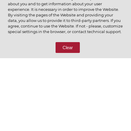
about you and to get information about your user
experience. It is necessary in order to improve the Website.
By visiting the pages of the Website and providing your
data, you allow us to provide it to third-party partners. If you
© 2026 ОАО
agree, continue to use the Website. If not - please, customize
ПОЗВОНИТЕ НАМ
special settings in the browser, or contact technical support.
8 (800) 333-65-66
Clear
СВЯЖИТЕСЬ С НАМИ
Ценим то, что делаем
РУССКИЙ
ENGLISH
Политика конфиденциальности