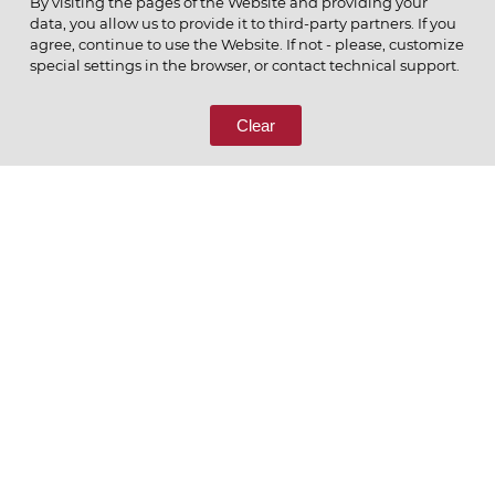
By visiting the pages of the Website and providing your
data, you allow us to provide it to third-party partners. If you
© 2026 ОАО
agree, continue to use the Website. If not - please, customize
ПОЗВОНИТЕ НАМ
special settings in the browser, or contact technical support.
8 (800) 333-65-66
Clear
СВЯЖИТЕСЬ С НАМИ
Ценим то, что делаем
РУССКИЙ
ENGLISH
Политика конфиденциальности
Пользовательское соглашение