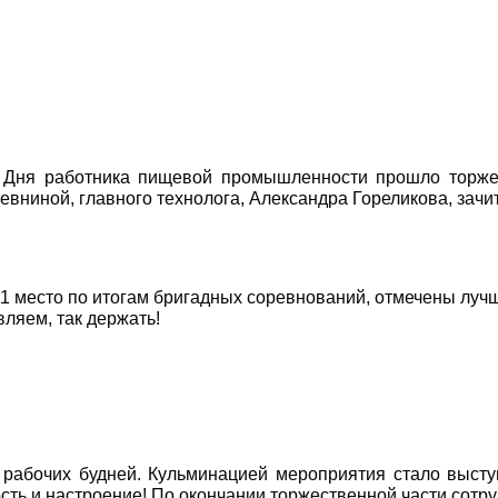
и Дня работника пищевой промышленности прошло торжес
евниной, главного технолога, Александра Гореликова, зачи
1 место по итогам бригадных соревнований, отмечены лучш
ляем, так держать!
 рабочих будней. Кульминацией мероприятия стало выст
сть и настроение! По окончании торжественной части сотру