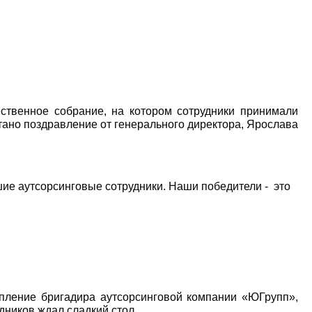
твенное собрание, на котором сотрудники принимали
тано поздравление от генерального директора, Ярослава
ие аутсорсинговые сотрудники. Наши победители - это
упление бригадира аутсорсинговой компании «ЮГрупп»,
дников ждал сладкий стол.