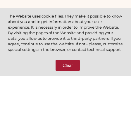
МЕНЮ
The Website uses cookie files. They make it possible to know
about you and to get information about your user
experience. It is necessary in order to improve the Website.
By visiting the pages of the Website and providing your
data, you allow us to provide it to third-party partners. If you
© 2026 ОАО
agree, continue to use the Website. If not - please, customize
ПОЗВОНИТЕ НАМ
special settings in the browser, or contact technical support.
8 (800) 333-65-66
Clear
СВЯЖИТЕСЬ С НАМИ
Ценим то, что делаем