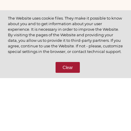
МЕНЮ
The Website uses cookie files. They make it possible to know
about you and to get information about your user
experience. It is necessary in order to improve the Website.
By visiting the pages of the Website and providing your
data, you allow us to provide it to third-party partners. If you
© 2026 ОАО
agree, continue to use the Website. If not - please, customize
ПОЗВОНИТЕ НАМ
special settings in the browser, or contact technical support.
8 (800) 333-65-66
Clear
СВЯЖИТЕСЬ С НАМИ
Ценим то, что делаем