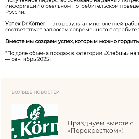
Полученное лидерство основано на данных потреб
информации о реальном потребительском поведен
России.
Успех Dr.Körner
— это результат многолетней рабо
соответствует запросам современного потребител
Вместе мы создаем успех, которым можно гордить
*По доле объема продаж в категории «Хлебцы» на 
— сентябрь 2025 г.
БОЛЬШЕ НОВОСТЕЙ
Празднуем вместе с
«Перекрёстком»!