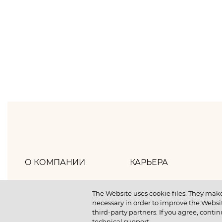
О КОМПАНИИ
КАРЬЕРА
Хлебпром
Как мы работаем
The Website uses cookie files. They make
necessary in order to improve the Websit
Политика компании
Как мы отдыхаем
third-party partners. If you agree, contin
technical support.