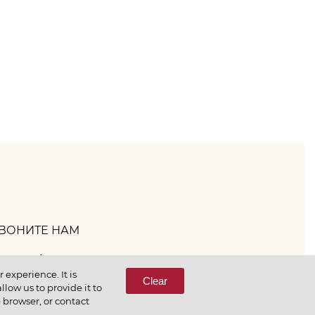
ВОНИТЕ НАМ
(800) 333-65-66
experience. It is
Clear
low us to provide it to
e browser, or contact