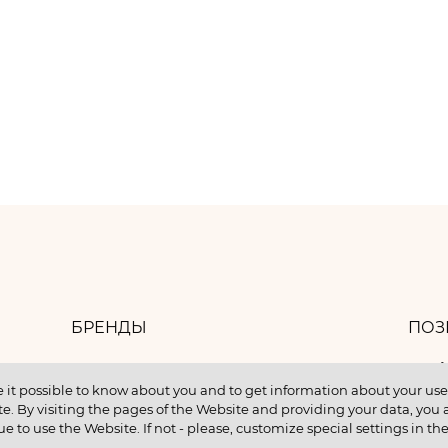
БРЕНДЫ
ПОЗ
8 
БАНК ИДЕЙ
 it possible to know about you and to get information about your user 
e. By visiting the pages of the Website and providing your data, you al
КОНТАКТЫ
ue to use the Website. If not - please, customize special settings in th