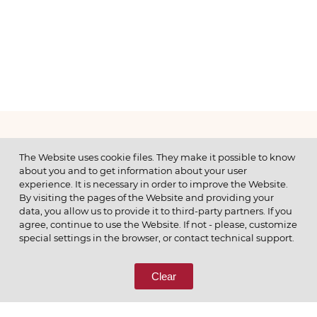
МЕНЮ
The Website uses cookie files. They make it possible to know
about you and to get information about your user
experience. It is necessary in order to improve the Website.
By visiting the pages of the Website and providing your
data, you allow us to provide it to third-party partners. If you
© 2026 ОАО
agree, continue to use the Website. If not - please, customize
ПОЗВОНИТЕ НАМ
special settings in the browser, or contact technical support.
8 (800) 333-65-66
Clear
СВЯЖИТЕСЬ С НАМИ