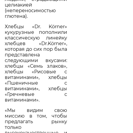
целиакией
(непереносимостью
глютена).
Хлебцы «Dr. Körner»
кукурузные пополнили
классическую линейку
хлебцев «Dr.Körner»,
которая до сих пор была
представлена
следующими вкусами:
хлебцы «Семь злаков»,
хлебцы «Рисовые с
витаминами», хлебцы
«Пшеничные с
витаминами», хлебцы
«Гречневые с
витаминами».
«Мы видим свою
миссию в том, чтобы
предлагать рынку
только
высококачественные и