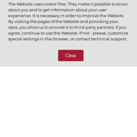
МЕНЮ
The Website uses cookie files. They make it possible to know
about you and to get information about your user
experience. It is necessary in order to improve the Website.
By visiting the pages of the Website and providing your
data, you allow us to provide it to third-party partners. If you
© 2026 ОАО
agree, continue to use the Website. If not - please, customize
ПОЗВОНИТЕ НАМ
special settings in the browser, or contact technical support.
8 (800) 333-65-66
Clear
СВЯЖИТЕСЬ С НАМИ
Ценим то, что делаем
РУССКИЙ
ENGLISH