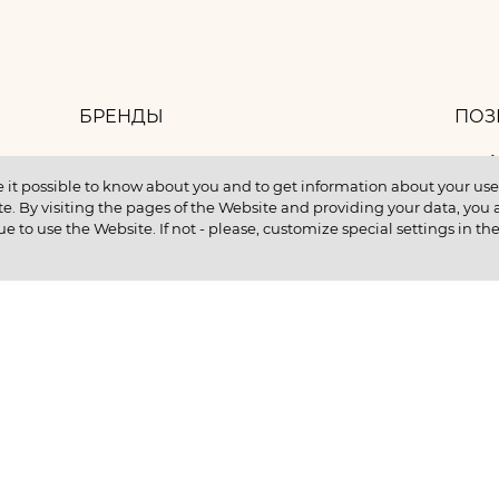
БРЕНДЫ
ПОЗ
8 
БАНК ИДЕЙ
 it possible to know about you and to get information about your user 
e. By visiting the pages of the Website and providing your data, you al
КОНТАКТЫ
ue to use the Website. If not - please, customize special settings in th
КУПИТЬ В КРЕДИТ
ентам
ИНФОРМАЦИЯ О НМУ
ии
Ц