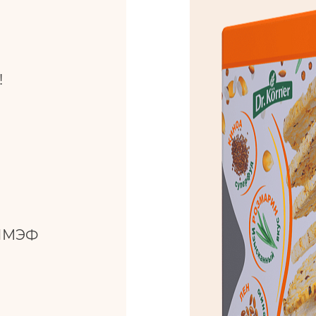
!
 ПМЭФ