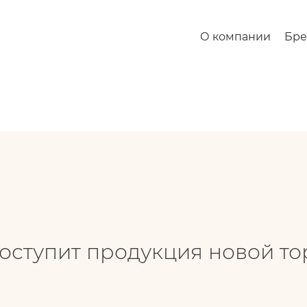
одукция новой торговой марки Reids of Caithness
О компании
Бр
оступит продукция новой тор