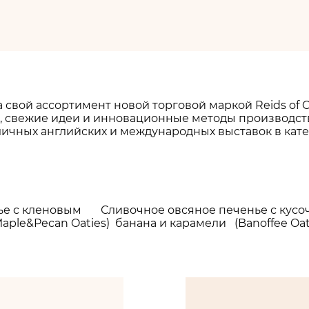
свой ассортимент новой торговой маркой Reids of 
 свежие идеи и инновационные методы производства 
личных английских и международных выставок в кат
е с кленовым Сливочное овсяное печенье с кус
Maple&Pecan Oaties) банана и карамели (Banoffee Oat