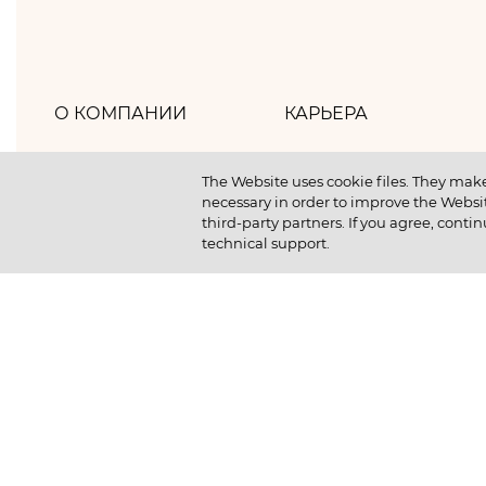
О КОМПАНИИ
КАРЬЕРА
Хлебпром
Как мы работаем
The Website uses cookie files. They make
necessary in order to improve the Websit
Политика компании
Как мы отдыхаем
third-party partners. If you agree, contin
technical support.
Наша история
Как мы учимся
Новости
Отличный старт студ
Устойчивое развитие
Вакансии
Выпускникам компан