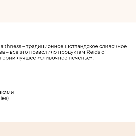
Caithness – традиционное шотландское сливочное
– все это позволило продуктам Reids of
егории лучшее «сливочное печенье».
очками
ies)