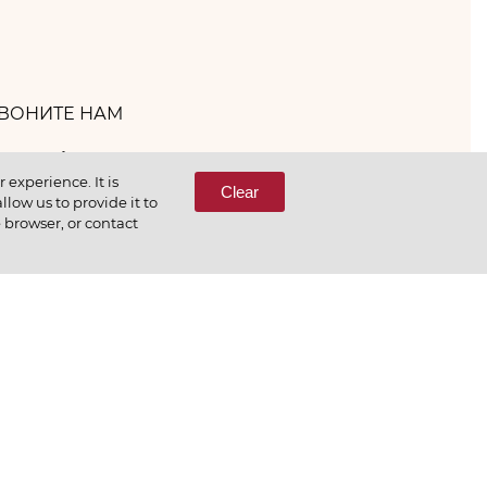
ВОНИТЕ НАМ
(800) 333-65-66
experience. It is
Clear
low us to provide it to
e browser, or contact
СВЯЖИТЕСЬ С НАМИ
еним то, что делаем