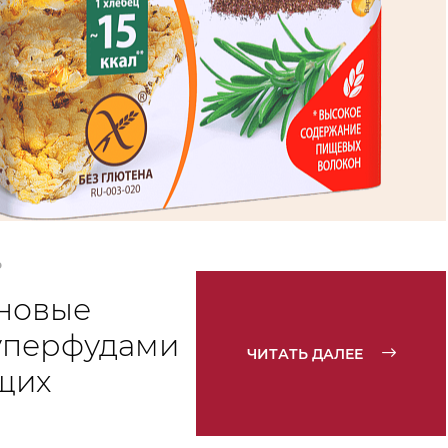
Ь
новые
уперфудами
ЧИТАТЬ ДАЛЕЕ
щих