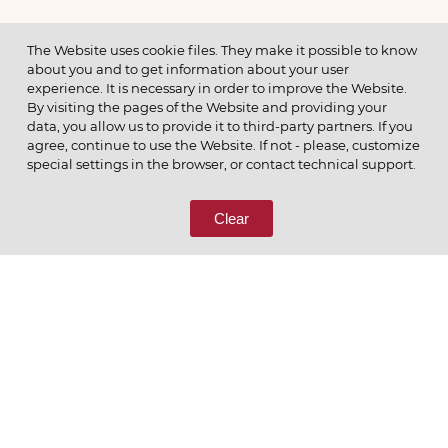
МЕНЮ
The Website uses cookie files. They make it possible to know
about you and to get information about your user
experience. It is necessary in order to improve the Website.
By visiting the pages of the Website and providing your
data, you allow us to provide it to third-party partners. If you
© 2026 ОАО
agree, continue to use the Website. If not - please, customize
ПОЗВОНИТЕ НАМ
special settings in the browser, or contact technical support.
8 (800) 333-65-66
Clear
СВЯЖИТЕСЬ С НАМИ
Ценим то, что делаем