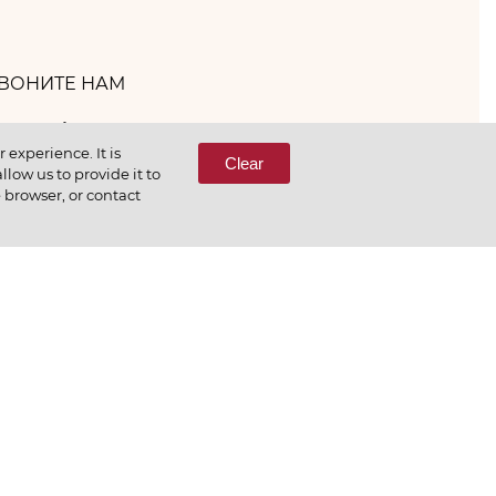
ВОНИТЕ НАМ
(800) 333-65-66
experience. It is
Clear
low us to provide it to
e browser, or contact
СВЯЖИТЕСЬ С НАМИ
еним то, что делаем