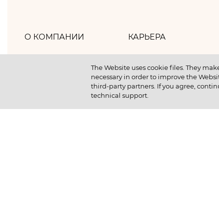
О КОМПАНИИ
КАРЬЕРА
Хлебпром
Как мы работаем
The Website uses cookie files. They make
necessary in order to improve the Websit
Политика компании
Как мы отдыхаем
third-party partners. If you agree, contin
technical support.
Наша история
Как мы учимся
Новости
Отличный старт студ
Устойчивое развитие
Вакансии
Выпускникам компан