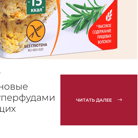
Ь
новые
уперфудами
ЧИТАТЬ ДАЛЕЕ
щих