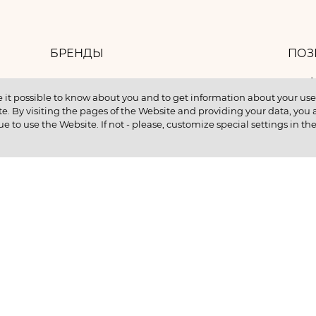
БРЕНДЫ
ПОЗ
8 
БАНК ИДЕЙ
 it possible to know about you and to get information about your user 
e. By visiting the pages of the Website and providing your data, you al
КОНТАКТЫ
ue to use the Website. If not - please, customize special settings in th
КУПИТЬ В КРЕДИТ
ентам
ИНФОРМАЦИЯ О НМУ
ии
Ц