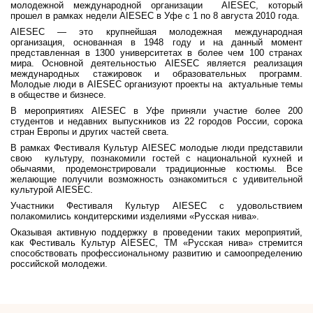
молодежной международной организации
AIESEC
, который
прошел в рамках недели
AIESEC
в Уфе с 1 по 8 августа 2010 года.
AIESEC — это крупнейшая молодежная международная
организация, основанная в 1948 году и на данный момент
представленная в 1300 университетах в более чем 100 странах
мира. Основной деятельностью AIESEC является реализация
международных стажировок и образовательных программ.
Молодые люди в
AIESEC
организуют проекты на
актуальные темы
в обществе и бизнесе.
В мероприятиях
AIESEC
в Уфе приняли участие более 200
с
тудентов и недавних выпускников из 22 городов России, сорока
стран Европы и других частей света.
В рамках Фестиваля Культур
AIESEC
м
олодые люди представили
свою
культуру, познакомили гостей с национальной кухней и
обычаями, продемонстрировали традиционные костюмы. Все
желающие получили возможность ознакомиться с удивительной
культурой
AIESEC.
Участники Фестиваля Культур
AIESEC
с удовольствием
полакомились кондитерскими изделиями «Русская нива».
Оказывая активную поддержку в проведении таких мероприятий,
как
Фестиваль Культур
AIESEC
,
ТМ «Русская нива» с
тремится
способствовать профессиональному развитию и самоопределению
российской молодежи.