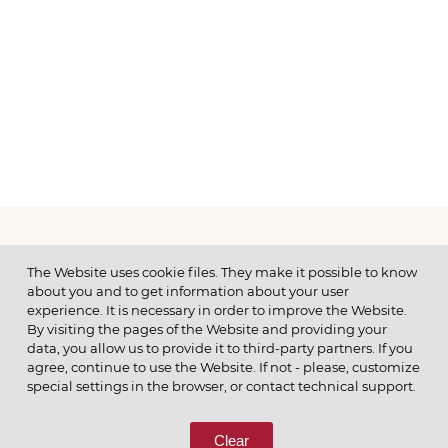
МЕНЮ
The Website uses cookie files. They make it possible to know
about you and to get information about your user
experience. It is necessary in order to improve the Website.
By visiting the pages of the Website and providing your
data, you allow us to provide it to third-party partners. If you
© 2026 ОАО
agree, continue to use the Website. If not - please, customize
ПОЗВОНИТЕ НАМ
special settings in the browser, or contact technical support.
8 (800) 333-65-66
Clear