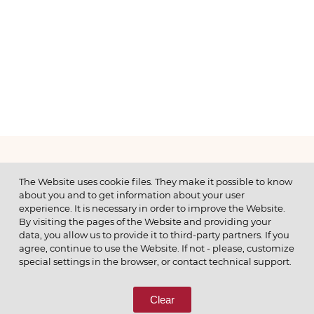
МЕНЮ
The Website uses cookie files. They make it possible to know
about you and to get information about your user
experience. It is necessary in order to improve the Website.
By visiting the pages of the Website and providing your
data, you allow us to provide it to third-party partners. If you
© 2026 ОАО
agree, continue to use the Website. If not - please, customize
ПОЗВОНИТЕ НАМ
special settings in the browser, or contact technical support.
8 (800) 333-65-66
Clear