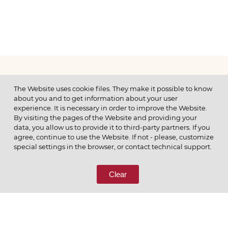
МЕНЮ
The Website uses cookie files. They make it possible to know
about you and to get information about your user
experience. It is necessary in order to improve the Website.
By visiting the pages of the Website and providing your
data, you allow us to provide it to third-party partners. If you
© 2026 ОАО
agree, continue to use the Website. If not - please, customize
ПОЗВОНИТЕ НАМ
special settings in the browser, or contact technical support.
8 (800) 333-65-66
Clear
СВЯЖИТЕСЬ С НАМИ