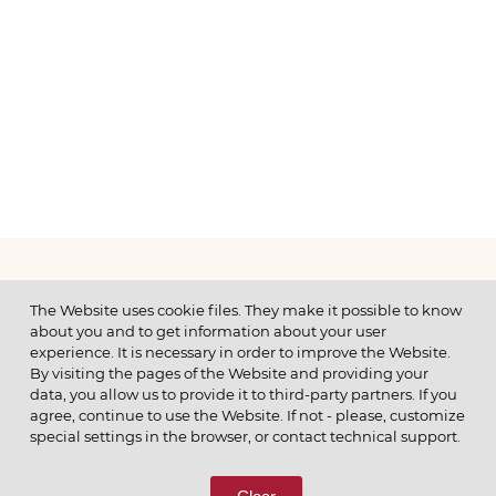
МЕНЮ
The Website uses cookie files. They make it possible to know
about you and to get information about your user
experience. It is necessary in order to improve the Website.
By visiting the pages of the Website and providing your
data, you allow us to provide it to third-party partners. If you
© 2026 ОАО
agree, continue to use the Website. If not - please, customize
ПОЗВОНИТЕ НАМ
special settings in the browser, or contact technical support.
8 (800) 333-65-66