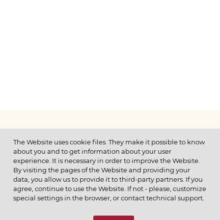
МЕНЮ
The Website uses cookie files. They make it possible to know
about you and to get information about your user
experience. It is necessary in order to improve the Website.
By visiting the pages of the Website and providing your
data, you allow us to provide it to third-party partners. If you
© 2026 ОАО
agree, continue to use the Website. If not - please, customize
ПОЗВОНИТЕ НАМ
special settings in the browser, or contact technical support.
8 (800) 333-65-66