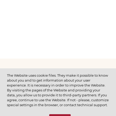
МЕНЮ
The Website uses cookie files. They make it possible to know
about you and to get information about your user
experience. It is necessary in order to improve the Website.
By visiting the pages of the Website and providing your
data, you allow us to provide it to third-party partners. If you
© 2026 ОАО
agree, continue to use the Website. If not - please, customize
ПОЗВОНИТЕ НАМ
special settings in the browser, or contact technical support.
8 (800) 333-65-66