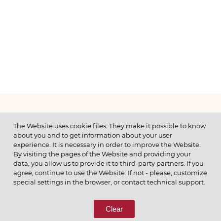
МЕНЮ
The Website uses cookie files. They make it possible to know
about you and to get information about your user
experience. It is necessary in order to improve the Website.
By visiting the pages of the Website and providing your
data, you allow us to provide it to third-party partners. If you
© 2026 ОАО
agree, continue to use the Website. If not - please, customize
ПОЗВОНИТЕ НАМ
special settings in the browser, or contact technical support.
8 (800) 333-65-66
Clear