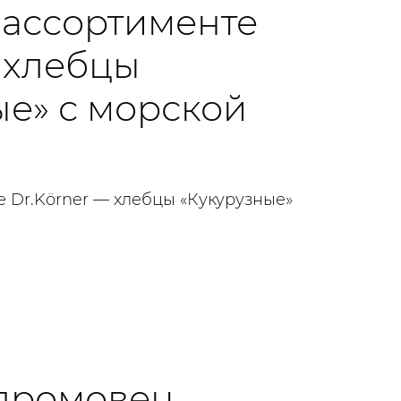
 ассортименте
- хлебцы
ые» с морской
е Dr.Körner — хлебцы «Кукурузные»
промовец