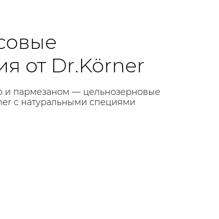
совые
я от Dr.Körner
о и пармезаном — цельнозерновые
ner с натуральными специями