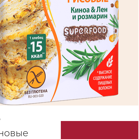
Ь
новые