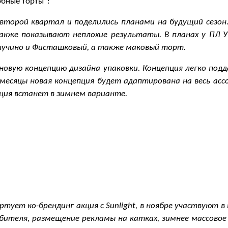
обные торты":
торой квартал и поделились планами на будущий сезон
акже показывают неплохие результаты. В планах у ПЛ 
пучино и Фисташковый, а также маковый торт.
овую концепцию дизайна упаковки. Концепция легко под
месяцы новая концепция будет адаптирована на весь ас
пция встанет в зимнем варианте.
тует ко-брендинг акция с Sunlight, в ноябре участвуют в к
ебителя, размещение рекламы на катках, зимнее массовое