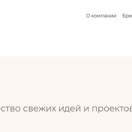
х идей и проектов на летней Маркетинговой сессии
О компании
Бр
ство свежих идей и проекто