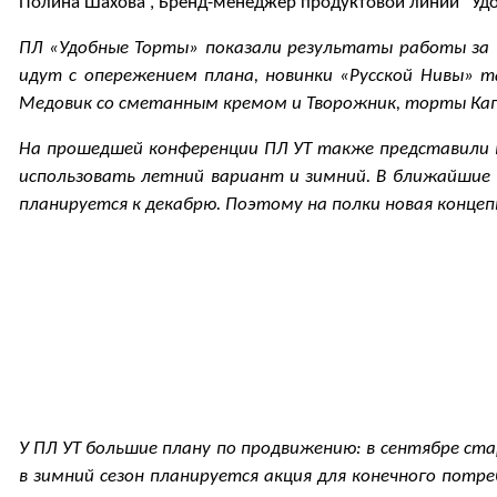
Полина Шахова , Бренд-менеджер продуктовой линии "Уд
ПЛ «Удобные Торты» показали результаты работы за в
идут с опережением плана, новинки «Русской Нивы» т
Медовик со сметанным кремом и Творожник, торты Ка
На прошедшей конференции ПЛ УТ также представили н
использовать летний вариант и зимний. В ближайшие 
планируется к декабрю. Поэтому на полки новая конце
У ПЛ УТ большие плану по продвижению: в сентябре стар
в зимний сезон планируется акция для конечного потр