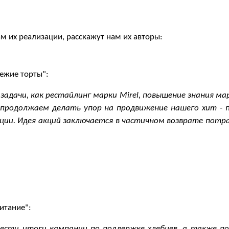
гам их реализации, расскажут нам их авторы:
ежие торты":
адачи, как рестайлинг марки Mirel, повышение знания мар
ы продолжаем делать упор на продвижение нашего хит - 
кции. Идея акций заключается в частичном возврате потр
итание":
вести итоги кампании по поддержке хлебцев, а также п