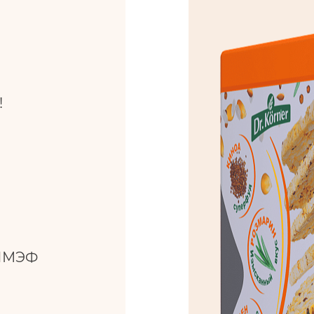
!
 ПМЭФ