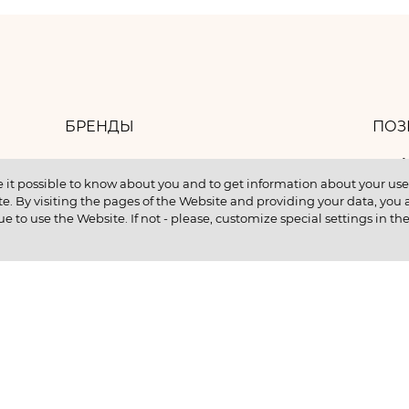
БРЕНДЫ
ПОЗ
8 
БАНК ИДЕЙ
 it possible to know about you and to get information about your user 
e. By visiting the pages of the Website and providing your data, you al
КОНТАКТЫ
ue to use the Website. If not - please, customize special settings in th
КУПИТЬ В КРЕДИТ
ентам
ИНФОРМАЦИЯ О НМУ
ии