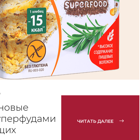
Ь
новые
уперфудами
ЧИТАТЬ ДАЛЕЕ
щих