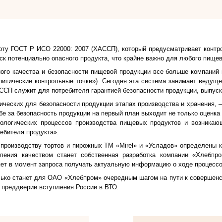
рту ГОСТ Р ИСО 22000: 2007 (ХАССП), который предусматривает контро
 потенциально опасного продукта, что крайне важно для любого пищев
ного качества и безопасности пищевой продукции все больше компан
критические контрольные точки»). Сегодня эта система занимает веду
ССП служит для потребителя гарантией безопасности продукции, выпу
ических для безопасности продукции этапах производства и хранения,
е за безопасность продукции на первый план выходит не только оценка
логических процессов производства пищевых продуктов и возникающ
ебителя продукта».
 производству тортов и пирожных ТМ «
Mirel
» и «Усладов» определены к
ления качеством станет собственная разработка компании «Хлебпро
ляет в момент запроса получать актуальную информацию о ходе процессо
лько станет для ОАО «Хлебпром» очередным шагом на пути к совершен
в преддверии вступления России в ВТО.