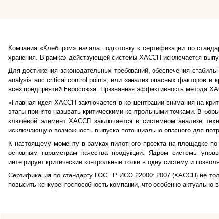
Компания «Хлебпром» начала подготовку к сертификации по станда
хранения. В рамках действующей системы ХАССП исключается выпуск
Для достижения законодательных требований, обеспечения стабиль
a
nalysis and
c
ritical
c
ontrol
p
oints, или «анализ опасных факторов и 
всех предприятий Евросоюза
. Признанная эффективность метода ХА
«Главная идея ХАССП заключается в концентрации внимания на крит
этапы принято называть критическими контрольными точками. В борьб
ключевой элемент ХАССП заключается в системном анализе техно
исключающую возможность выпуска потенциально опасного для потр
К настоящему моменту в рамках пилотного проекта на площадке по
основным параметрам качества продукции. Ядром системы управ
интегрирует критические контрольные точки в одну систему и позво
Сертификация по стандарту ГОСТ Р ИСО 22000: 2007 (ХАССП) не то
повысить конкурентоспособность компании, что особенно актуально 