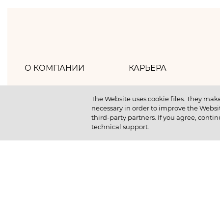
О КОМПАНИИ
КАРЬЕРА
Хлебпром
Как мы работаем
The Website uses cookie files. They make
necessary in order to improve the Websit
Политика компании
Как мы отдыхаем
third-party partners. If you agree, contin
technical support.
Наша история
Как мы учимся
Новости
Отличный старт студ
Устойчивое развитие
Вакансии
Выпускникам компан