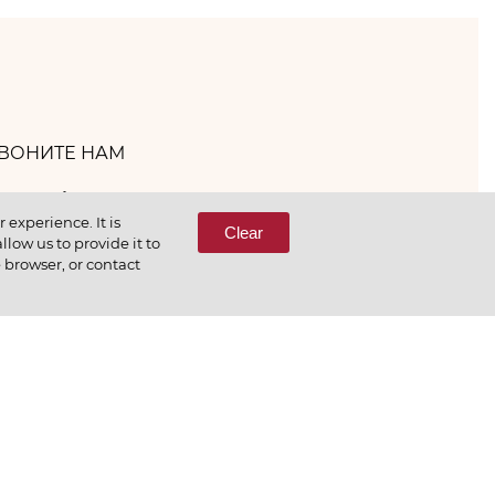
ВОНИТЕ НАМ
(800) 333-65-66
experience. It is
Clear
low us to provide it to
e browser, or contact
СВЯЖИТЕСЬ С НАМИ