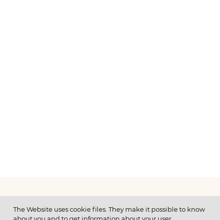
МЕНЮ
The Website uses cookie files. They make it possible to know
about you and to get information about your user