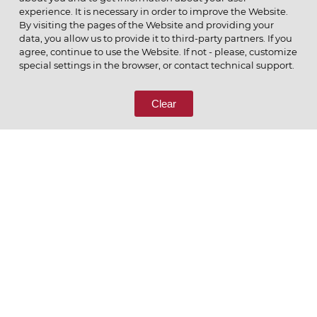
experience. It is necessary in order to improve the Website.
By visiting the pages of the Website and providing your
data, you allow us to provide it to third-party partners. If you
© 2026 ОАО
agree, continue to use the Website. If not - please, customize
ПОЗВОНИТЕ НАМ
special settings in the browser, or contact technical support.
8 (800) 333-65-66
Clear
СВЯЖИТЕСЬ С НАМИ
Ценим то, что делаем
РУССКИЙ
ENGLISH
Политика конфиденциальности