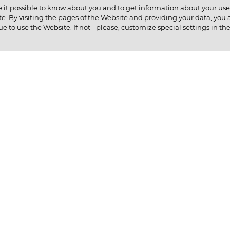
 it possible to know about you and to get information about your user 
e. By visiting the pages of the Website and providing your data, you al
КОНТАКТЫ
ue to use the Website. If not - please, customize special settings in th
КУПИТЬ В КРЕДИТ
ентам
ИНФОРМАЦИЯ О НМУ
ии
Ц