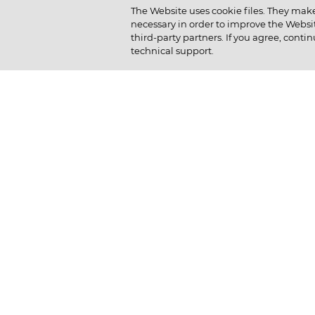
The Website uses cookie files. They make
necessary in order to improve the Websit
Политика компании
Как мы отдыхаем
third-party partners. If you agree, contin
technical support.
Наша история
Как мы учимся
Новости
Отличный старт студ
Устойчивое развитие
Вакансии
Выпускникам компан
© 2026 Владелец сайта
Открытое акционерное общество «Хлебпром»
ОАО «Хлебпром»
454014, г. Челябинск, ул. Молодогвардейцев, 2-а.