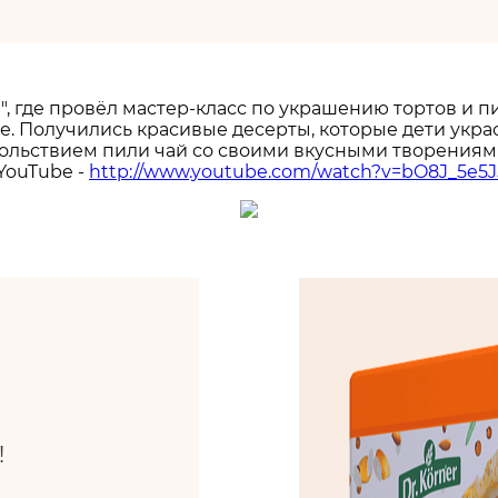
, где провёл мастер-класс по украшению тортов и п
е. Получились красивые десерты, которые дети укра
овольствием пили чай со своими вкусными творениям
YouTube -
http://www.youtube.com/watch?v=bO8J_5e5J
!