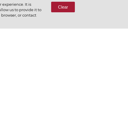
experience. It is
Clear
low us to provide it to
e browser, or contact
СВЯЖИТЕСЬ С НАМИ
еним то, что делаем