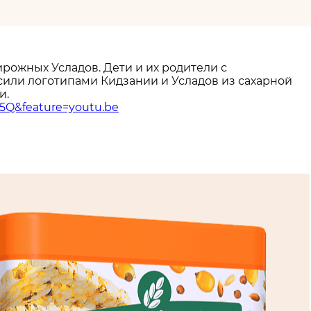
ирожных Усладов. Дети и их родители с
сили логотипами Кидзании и Усладов из сахарной
и.
5Q&feature=youtu.be