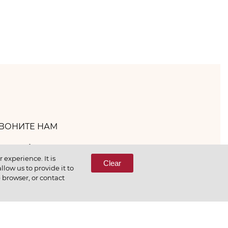
ВОНИТЕ НАМ
(800) 333-65-66
experience. It is
Clear
low us to provide it to
e browser, or contact
СВЯЖИТЕСЬ С НАМИ