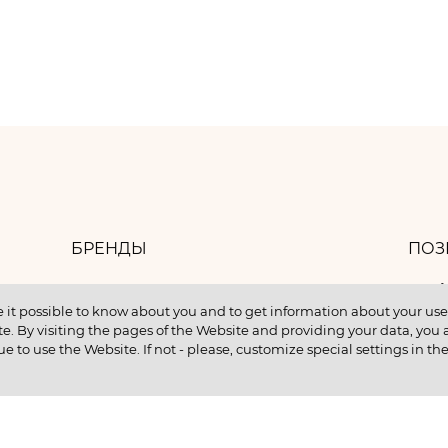
БРЕНДЫ
ПОЗ
8 
БАНК ИДЕЙ
 it possible to know about you and to get information about your user 
e. By visiting the pages of the Website and providing your data, you al
КОНТАКТЫ
ue to use the Website. If not - please, customize special settings in th
КУПИТЬ В КРЕДИТ
ентам
ИНФОРМАЦИЯ О НМУ