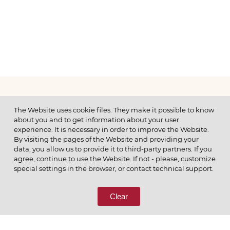
МЕНЮ
The Website uses cookie files. They make it possible to know
about you and to get information about your user
experience. It is necessary in order to improve the Website.
By visiting the pages of the Website and providing your
data, you allow us to provide it to third-party partners. If you
© 2026 ОАО
agree, continue to use the Website. If not - please, customize
ПОЗВОНИТЕ НАМ
special settings in the browser, or contact technical support.
8 (800) 333-65-66
Clear
СВЯЖИТЕСЬ С НАМИ