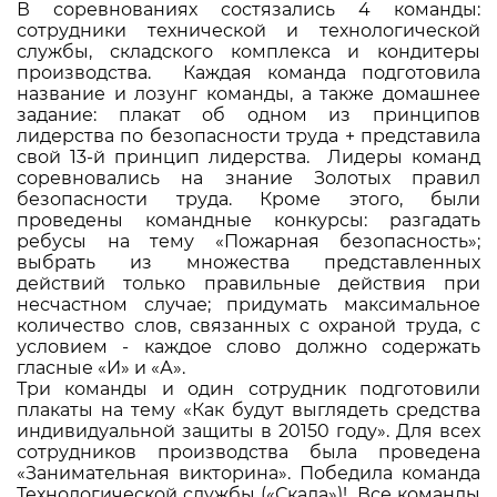
В соревнованиях состязались 4 команды:
сотрудники технической и технологической
службы, складского комплекса и кондитеры
производства. Каждая команда подготовила
название и лозунг команды, а также домашнее
задание: плакат об одном из принципов
лидерства по безопасности труда + представила
свой 13-й принцип лидерства. Лидеры команд
соревновались на знание Золотых правил
безопасности труда. Кроме этого, были
проведены командные конкурсы: разгадать
ребусы на тему «Пожарная безопасность»;
выбрать из множества представленных
действий только правильные действия при
несчастном случае; придумать максимальное
количество слов, связанных с охраной труда, с
условием - каждое слово должно содержать
гласные «И» и «А».
Три команды и один сотрудник подготовили
плакаты на тему «Как будут выглядеть средства
индивидуальной защиты в 20150 году». Для всех
сотрудников производства была проведена
«Занимательная викторина». Победила команда
Технологической службы («Скала»)! Все команды